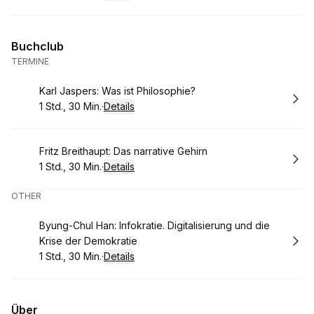
.
Dauer
:
Buchclub
TERMINE
Buchen
Karl Jaspers: Was ist Philosophie?
1 Std., 30 Min.
·
Details
.
Dauer
:
Buchen
Fritz Breithaupt: Das narrative Gehirn
1 Std., 30 Min.
·
Details
.
Dauer
:
OTHER
Buchen
Byung-Chul Han: Infokratie. Digitalisierung und die
Krise der Demokratie​
1 Std., 30 Min.
·
Details
.
Dauer
:
Über