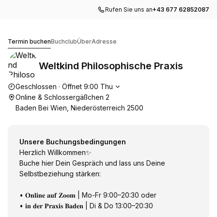
Rufen Sie uns an
+43 677 62852087
Weltkind Philosophische Praxis
Termin buchen
Buchclub
Über
Adresse
Weltkind Philosophische Praxis
Die Öffnungszeiten
Geschlossen
·
Öffnet
9:00
Thu
Online & Schlossergäßchen 2
Baden Bei Wien, Niederösterreich 2500
Unsere Buchungsbedingungen
Herzlich Willkommen✨
Buche hier Dein Gespräch und lass uns Deine
Selbstbeziehung stärken:
• 𝐎𝐧𝐥𝐢𝐧𝐞 𝐚𝐮𝐟 𝐙𝐨𝐨𝐦 | Mo-Fr 9:00–20:30 oder
• 𝐢𝐧 𝐝𝐞𝐫 𝐏𝐫𝐚𝐱𝐢𝐬 𝐁𝐚𝐝𝐞𝐧 | Di & Do 13:00–20:30