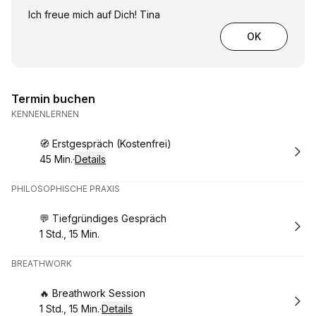
Ich freue mich auf Dich! Tina
OK
Termin buchen
KENNENLERNEN
Buchen
🧭 Erstgespräch (Kostenfrei)
45 Min.
·
Details
.
Dauer
:
PHILOSOPHISCHE PRAXIS
Buchen
💬 Tiefgründiges Gespräch
1 Std., 15 Min.
.
Dauer
:
BREATHWORK
Buchen
🔥 Breathwork Session
1 Std., 15 Min.
·
Details